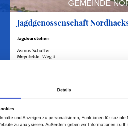
GEMEINDE NO
Jagdgenossenschaft Nordhacks
J
agdvorsteher:
Asmus Schaffer
Meynfelder Weg 3
24980 Nordhackstedt
Telefon 04639 1652
E-Mail
Details
Cookies
1. Stellvertreter:
nhalte und Anzeigen zu personalisieren, Funktionen für soziale
Johannes Petersen
Website zu analysieren. Außerdem geben wir Informationen zu I