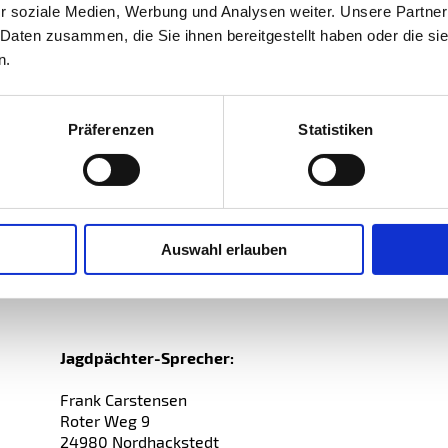
Flurstr. 26
r soziale Medien, Werbung und Analysen weiter. Unsere Partner
24980 Nordhackstedt
 Daten zusammen, die Sie ihnen bereitgestellt haben oder die s
n.
Telefon 04639 500
Präferenzen
Statistiken
2. Stellvertreter:
Stephan Bürger
Hasselbeker Ring 33
24980 Nordhackstedt
Auswahl erlauben
Telefon 04639 7249
Jagdpächter-Sprecher:
Frank Carstensen
Roter Weg 9
24980 Nordhackstedt